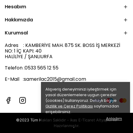
Hesabım
Hakkımızda
Kurumsal
Adres : KAMBERİYE MAH. 875 SK. BOSS İŞ MERKEZİ
NO: 1 İÇ KAPI: 40
HALİLİYE / ŞANLIURFA
Telefon :0533 565 12 55
E-Mail :
samerilac2015@gmail.com
Alışveriş deneyiminizi iyileştirmek için
yasal düzenlemelere uygun çerezler
(cookies) kullanıyoruz. Detaylı bilgiye
Gizlilik ve Çerez Politikası
sayfamızdan
erişebilirsiniz.
Anladım
©2023 Tüm Hakları Saklıdır - ikas E-Ticaret
Altyapısı ile
Hazırlanmıştır.